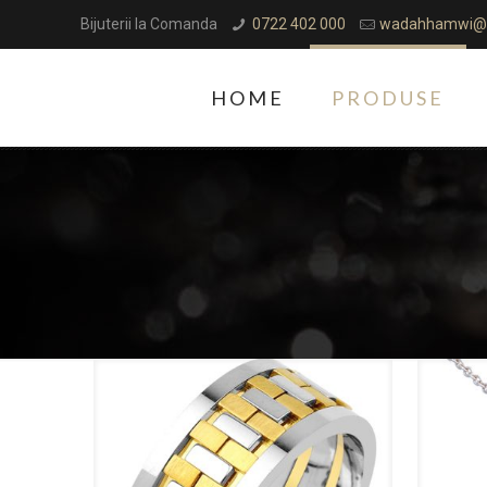
Bijuterii la Comanda
0722 402 000
wadahhamwi@
HOME
PRODUSE