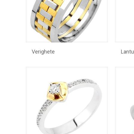
Verighete
Lantu